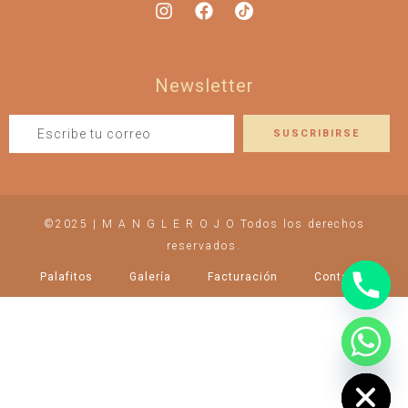
Newsletter
©2025 | M A N G L E R O J O Todos los derechos
reservados.
Palafitos
Galería
Facturación
Contacto
chaty
Hide