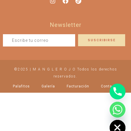
Newsletter
©2025 | M A N G L E R O J O Todos los derechos
reservados.
Palafitos
Galería
Facturación
Contacto
chaty
Hide